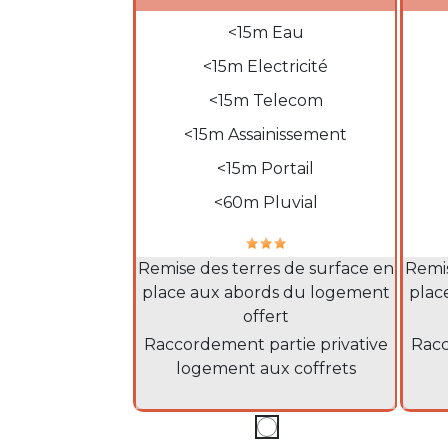
Ligne description
Ligne
<15m Eau
<15m Electricité
<15m Telecom
<15m Assainissement
<15m Portail
Notation
Nota
<60m Pluvial
Informations supplémentaires
Info
Remise des terres de surface en
Remis
place aux abords du logement
plac
offert
Description sous le tarif
Descr
Raccordement partie privative
Racc
logement aux coffrets