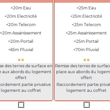
 description
Ligne description
<20m Eau
<25m Eau
<20m Electricité
<25m Electricité
<20m Telecom
<25m Telecom
<20m Assainissement
<25m Assainissement
<20m Portail
<25m Portail
tion
Notation
<65m Pluvial
<70m Pluvial
rmations supplémentaires
Informations supplémenta
e des terres de surface en
Remise des terres de surfac
e aux abords du logement
place aux abords du loge
offert
offert
iption sous le tarif
Description sous le tarif
ordement partie privative
Raccordement partie priva
logement au coffret
logement au coffret