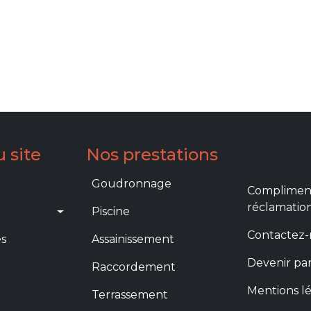
 site
Nos prestations
gation
Prestations
Menu foot
Goudronnage
Compliment
réclamatio
Piscine
Contactez
s
Assainissement
Devenir pa
Raccordement
Mentions l
Terrassement