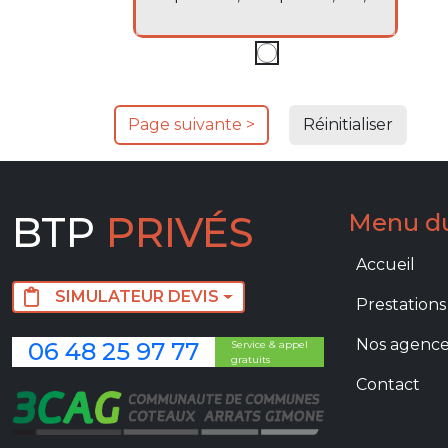
BTP
PRIVÉS
Menu du
Main navi
Accueil
SIMULATEUR DEVIS
Prestations
Nos agence
06 48 25 97 77
Service & appel
gratuits
Contact
Image