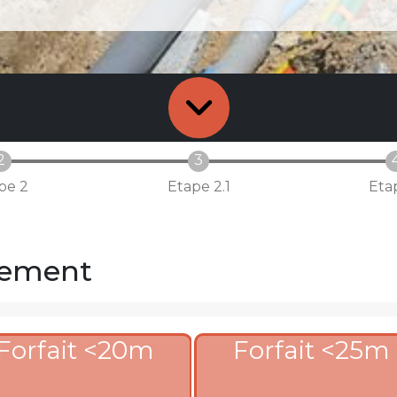
pe 2
Etape 2.1
Eta
rdement
Forfait <20m
Forfait <25m