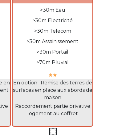
Ligne description
>30m Eau
>30m Electricité
>30m Telecom
>30m Assainissement
>30m Portail
Notation
>70m Pluvial
ires
Informations supplémentaires
e en
En option : Remise des terres de
ment
surfaces en place aux abords de
maison
Description sous le tarif
tive
Raccordement partie privative
logement au coffret