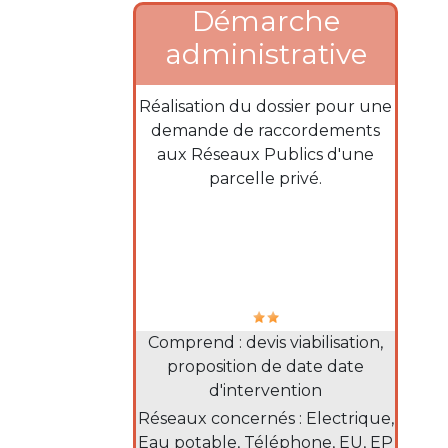
Démarche
administrative
Ligne description
Réalisation du dossier pour une
demande de raccordements
aux Réseaux Publics d'une
parcelle privé.
Notation
Informations supplémentaires
Comprend : devis viabilisation,
proposition de date date
d'intervention
Description sous le tarif
Réseaux concernés : Electrique,
Eau potable, Téléphone, EU, EP