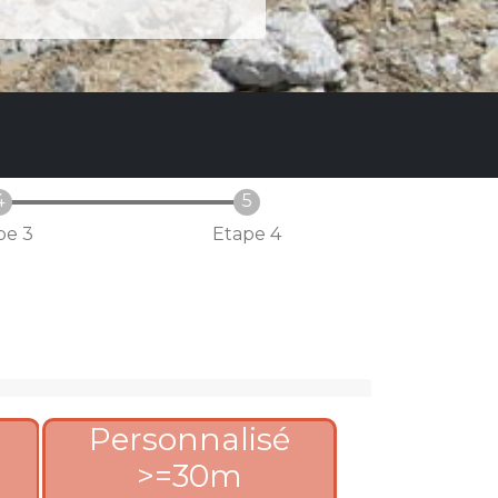
pe 3
Etape 4
Personnalisé
>=30m